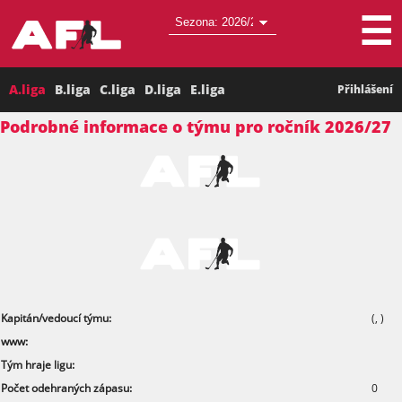
☰
A.liga
B.liga
C.liga
D.liga
E.liga
Přihlášení
Podrobné informace o týmu pro ročník 2026/27
Kapitán/vedoucí týmu:
(,
)
www:
Tým hraje ligu:
Počet odehraných zápasu:
0