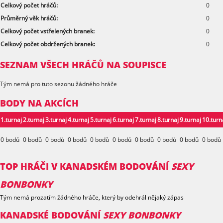
Celkový počet hráčů:
0
Průměrný věk hráčů:
0
Celkový počet vstřelených branek:
0
Celkový počet obdržených branek:
0
SEZNAM VŠECH HRÁČŮ NA SOUPISCE
Tým nemá pro tuto sezonu žádného hráče
BODY NA AKCÍCH
1.turnaj
2.turnaj
3.turnaj
4.turnaj
5.turnaj
6.turnaj
7.turnaj
8.turnaj
9.turnaj
10.turn
0 bodů
0 bodů
0 bodů
0 bodů
0 bodů
0 bodů
0 bodů
0 bodů
0 bodů
0 bodů
TOP HRÁČI V KANADSKÉM BODOVÁNÍ
SEXY
BONBONKY
Tým nemá prozatím žádného hráče, který by odehrál nějaký zápas
KANADSKÉ BODOVÁNÍ
SEXY BONBONKY