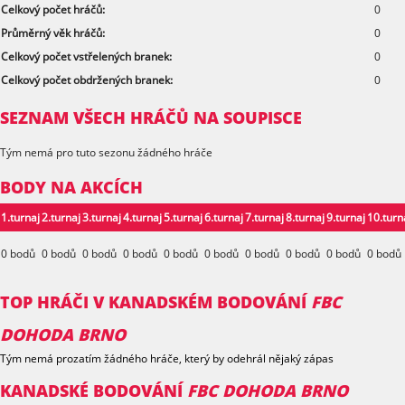
Celkový počet hráčů:
0
Průměrný věk hráčů:
0
Celkový počet vstřelených branek:
0
Celkový počet obdržených branek:
0
SEZNAM VŠECH HRÁČŮ NA SOUPISCE
Tým nemá pro tuto sezonu žádného hráče
BODY NA AKCÍCH
1.turnaj
2.turnaj
3.turnaj
4.turnaj
5.turnaj
6.turnaj
7.turnaj
8.turnaj
9.turnaj
10.turn
0 bodů
0 bodů
0 bodů
0 bodů
0 bodů
0 bodů
0 bodů
0 bodů
0 bodů
0 bodů
TOP HRÁČI V KANADSKÉM BODOVÁNÍ
FBC
DOHODA BRNO
Tým nemá prozatím žádného hráče, který by odehrál nějaký zápas
KANADSKÉ BODOVÁNÍ
FBC DOHODA BRNO