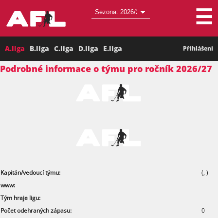
☰
A.liga
B.liga
C.liga
D.liga
E.liga
Přihlášení
Podrobné informace o týmu pro ročník 2026/27
Kapitán/vedoucí týmu:
(,
)
www:
Tým hraje ligu:
Počet odehraných zápasu:
0