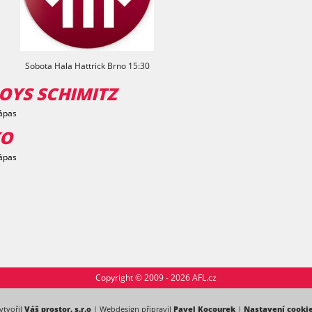
Sobota Hala Hattrick Brno 15:30
OYS SCHIMITZ
ápas
KO
ápas
Copyright © 2009 - 2026 AFL.cz
ytvořil
Váš prostor, s.r.o
| Webdesign připravil
Pavel Kocourek
|
Nastavení cooki