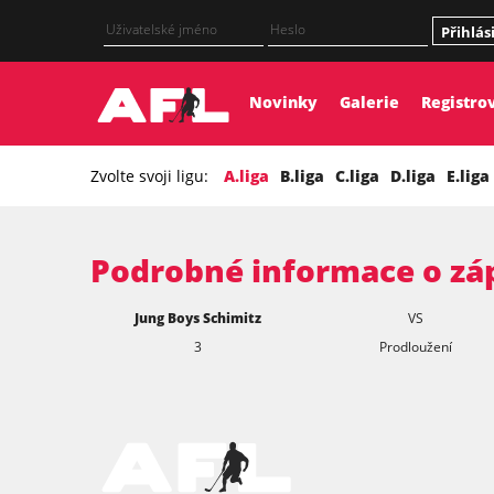
Přihlás
Novinky
Galerie
Registro
Zvolte svoji ligu:
A.liga
B.liga
C.liga
D.liga
E.liga
Podrobné informace o zá
Jung Boys Schimitz
VS
3
Prodloužení