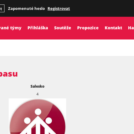
Zapomenuté heslo
Registrovat
it
vané týmy
Přihláška
Soutěže
Propozice
Kontakt
Ha
pasu
Salesko
4