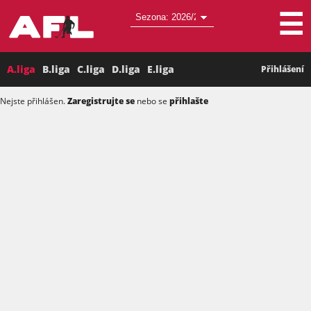
☰
A.liga
B.liga
C.liga
D.liga
E.liga
Přihlášení
Nejste přihlášen.
Zaregistrujte se
nebo se
přihlašte