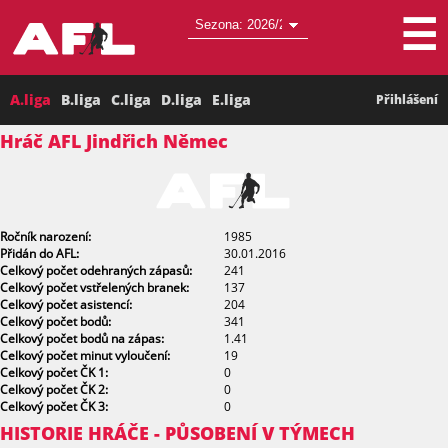
☰
A.liga
B.liga
C.liga
D.liga
E.liga
Přihlášení
Hráč AFL Jindřich Němec
Ročník narození:
1985
Přidán do AFL:
30.01.2016
Celkový počet odehraných zápasů:
241
Celkový počet vstřelených branek:
137
Celkový počet asistencí:
204
Celkový počet bodů:
341
Celkový počet bodů na zápas:
1.41
Celkový počet minut vyloučení:
19
Celkový počet ČK 1:
0
Celkový počet ČK 2:
0
Celkový počet ČK 3:
0
HISTORIE HRÁČE - PŮSOBENÍ V TÝMECH