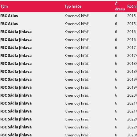
Č.
Tým
Typ hráče
Roční
dresu
FBC Atlas
Kmenový hřáč
6
2015
FBC Atlas
Kmenový hřáč
6
2015 
FBC Sádla Jihlava
Kmenový hřáč
6
2016
FBC Sádla Jihlava
Kmenový hřáč
6
2016 
FBC Sádla Jihlava
Kmenový hřáč
6
2017
FBC Sádla Jihlava
Kmenový hřáč
6
2017/
FBC Sádla Jihlava
Kmenový hřáč
6
2018
FBC Sádla Jihlava
Kmenový hřáč
6
2018/
FBC Sádla Jihlava
Kmenový hřáč
6
2019
FBC Sádla Jihlava
Kmenový hřáč
6
2019/
FBC Sádla Jihlava
Kmenový hřáč
6
2020
FBC Sádla Jihlava
Kmenový hřáč
6
2021
FBC Sádla Jihlava
Kmenový hřáč
6
2021/
FBC Sádla Jihlava
Kmenový hřáč
6
2022
FBC Sádla Jihlava
Kmenový hřáč
6
2022/
FBC Sádla Jihlava
Kmenový hřáč
6
2023