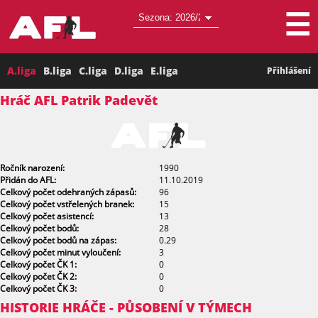
☰
A.liga
B.liga
C.liga
D.liga
E.liga
Přihlášení
Hráč AFL Patrik Padevět
Ročník narození:
1990
Přidán do AFL:
11.10.2019
Celkový počet odehraných zápasů:
96
Celkový počet vstřelených branek:
15
Celkový počet asistencí:
13
Celkový počet bodů:
28
Celkový počet bodů na zápas:
0.29
Celkový počet minut vyloučení:
3
Celkový počet ČK 1:
0
Celkový počet ČK 2:
0
Celkový počet ČK 3:
0
HISTORIE HRÁČE - PŮSOBENÍ V TÝMECH