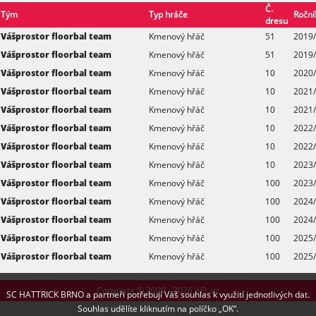
Č.
Tým
Typ hráče
Roční
dresu
Vášprostor floorbal team
Kmenový hřáč
51
2019
Vášprostor floorbal team
Kmenový hřáč
51
2019/
Vášprostor floorbal team
Kmenový hřáč
10
2020
Vášprostor floorbal team
Kmenový hřáč
10
2021
Vášprostor floorbal team
Kmenový hřáč
10
2021/
Vášprostor floorbal team
Kmenový hřáč
10
2022
Vášprostor floorbal team
Kmenový hřáč
10
2022/
Vášprostor floorbal team
Kmenový hřáč
10
2023
Vášprostor floorbal team
Kmenový hřáč
100
2023/
Vášprostor floorbal team
Kmenový hřáč
100
2024
Vášprostor floorbal team
Kmenový hřáč
100
2024/
Vášprostor floorbal team
Kmenový hřáč
100
2025
Vášprostor floorbal team
Kmenový hřáč
100
2025/
Copyright © 2009 - 2026 AFL.cz
SC HATTRICK BRNO a partneři potřebují Váš souhlas k využití jednotlivých dat.
Souhlas udělíte kliknutím na políčko „OK“.