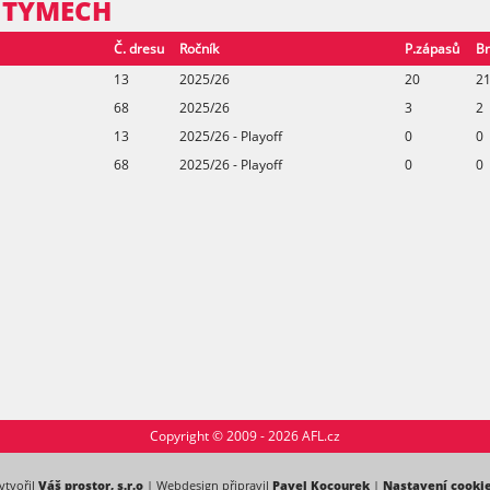
V TÝMECH
Č. dresu
Ročník
P.zápasů
Br
13
2025/26
20
2
68
2025/26
3
2
13
2025/26 - Playoff
0
0
68
2025/26 - Playoff
0
0
Copyright © 2009 - 2026 AFL.cz
ytvořil
Váš prostor, s.r.o
| Webdesign připravil
Pavel Kocourek
|
Nastavení cooki