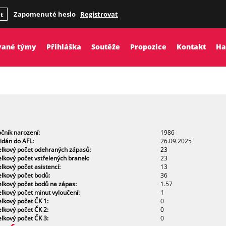
Zapomenuté heslo
Registrovat
it
vané týmy
Přihláška
Soutěže
Propozice
Kontakt
Ha
čník narození:
1986
idán do AFL:
26.09.2025
lkový počet odehraných zápasů:
23
lkový počet vstřelených branek:
23
lkový počet asistencí:
13
lkový počet bodů:
36
lkový počet bodů na zápas:
1.57
lkový počet minut vyloučení:
1
lkový počet ČK 1:
0
lkový počet ČK 2:
0
lkový počet ČK 3:
0