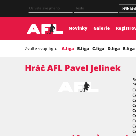
Přihlás
Novinky
Galerie
Registro
Zvolte svoji ligu:
A.liga
B.liga
C.liga
D.liga
E.liga
Hráč AFL Pavel Jelínek
Ro
Př
Ce
Ce
Ce
Ce
Ce
Ce
Ce
Ce
Ce