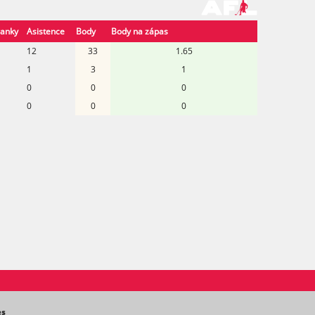
anky
Asistence
Body
Body na zápas
1
12
33
1.65
1
3
1
0
0
0
0
0
0
es