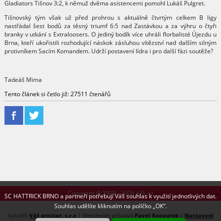
Gladiators Tišnov 3:2, k němuž dvěma asistencemi pomohl Lukáš Pulgret.
Tišnovský tým však už před prohrou s aktuálně čtvrtým celkem B ligy
nastřádal šest bodů za těsný triumf 6:5 nad Zastávkou a za výhru o čtyři
branky v utkání s Extraloosers. O jediný bodík více uhráli florbalisté Újezdu u
Brna, kteří ukořistili rozhodující náskok zásluhou vítězství nad dalším silným
protivníkem Sacím Komandem. Udrží postavení lídra i pro další fázi soutěže?
Tadeáš Mima
Tento článek si četlo již: 27511 čtenářů
Copyright © 2009 - 2026 AFL.cz
SC HATTRICK BRNO a partneři potřebují Váš souhlas k využití jednotlivých dat.
Souhlas udělíte kliknutím na políčko „OK“.
Vytvořil
Váš prostor, s.r.o
| Webdesign připravil
Pavel Kocourek
|
Nastavení