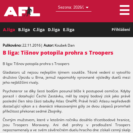
☰
A.liga
B.liga
C.liga
D.liga
E.liga
Přihlášení
Pulikováno:
22.11.2016
|
Autor:
Koubek Dan
B liga: Tišnov potopila prohra s Troopers
B liga: Tišnov potopila prohra s Troopers
Gladiators už nejsou nejlepším týmem soutěže. Těsné vedení si vytvořilo
družstvo Újezdu u Brna, jemuž napomohly vyrovnané výsledky duelů mezi
jeho nejbližšími rivaly.
Psychoteror se díky šesti bodům posunul blíže k postupové osmičce. Kdyby
porazil i dotahující Čechii Zastávku, měl by stejný bodový zisk jako právě
poslední člen této části tabulky Atlas OnePR. Právě hráči Atlasu nepředvedli
dostačující výkon a s dvanácti inkasovanými góly ze dvou zápasů promrhali
příležitost překonat sedmé Zbojníky.
Čtvrtým mužstvem, které v letošním ročníku dosáhlo třicetibodové hranice,
jsou Troopers Moravany. Ani dvě prohry v prodloužení Troopers
nepoznamenaly a ve svém závěrečném duelu hracího dne získali cenný skalp