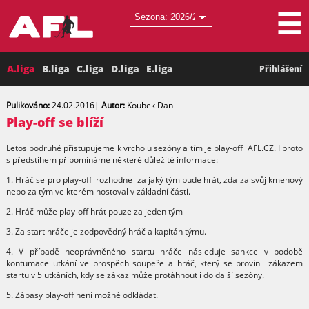
☰
A.liga
B.liga
C.liga
D.liga
E.liga
Přihlášení
Pulikováno:
24.02.2016
|
Autor:
Koubek Dan
Play-off se blíží
Letos podruhé přistupujeme k vrcholu sezóny a tím je play-off AFL.CZ. I proto
s předstihem připomínáme některé důležité informace:
1. Hráč se pro play-off rozhodne za jaký tým bude hrát, zda za svůj kmenový
nebo za tým ve kterém hostoval v základní části.
2. Hráč může play-off hrát pouze za jeden tým
3. Za start hráče je zodpovědný hráč a kapitán týmu.
4. V případě neoprávněného startu hráče následuje sankce v podobě
kontumace utkání ve prospěch soupeře a hráč, který se provinil zákazem
startu v 5 utkáních, kdy se zákaz může protáhnout i do další sezóny.
5. Zápasy play-off není možné odkládat.