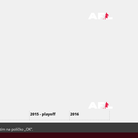
2015 - playoff
2016
tím na políčko „OK“.