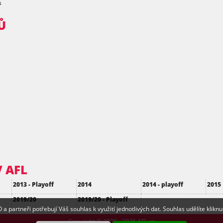
s
Ů
 AFL
2013 - Playoff
2014
2014 - playoff
2015
2019/20
2019/20 - Playoff
partneři potřebují Váš souhlas k využití jednotlivých dat. Souhlas udělíte kliknu
Copyright © 2009 - 2026 AFL.cz