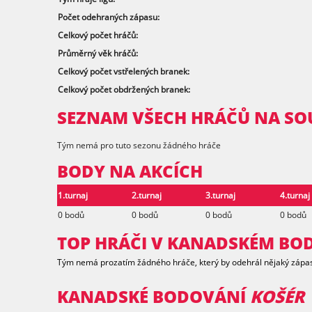
Počet odehraných zápasu:
Celkový počet hráčů:
Průměrný věk hráčů:
Celkový počet vstřelených branek:
Celkový počet obdržených branek:
SEZNAM VŠECH HRÁČŮ NA SO
Tým nemá pro tuto sezonu žádného hráče
BODY NA AKCÍCH
1.turnaj
2.turnaj
3.turnaj
4.turnaj
0 bodů
0 bodů
0 bodů
0 bodů
TOP HRÁČI V KANADSKÉM B
Tým nemá prozatím žádného hráče, který by odehrál nějaký zápa
KANADSKÉ BODOVÁNÍ
KOŠÉR