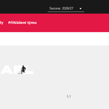
ly
Přihlášení týmu
(,
)