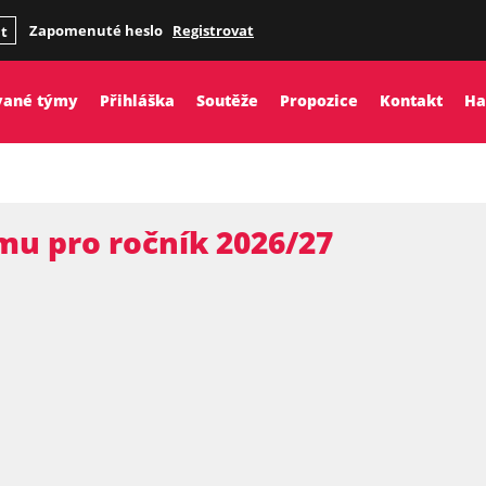
Zapomenuté heslo
Registrovat
it
vané týmy
Přihláška
Soutěže
Propozice
Kontakt
Ha
mu pro ročník 2026/27