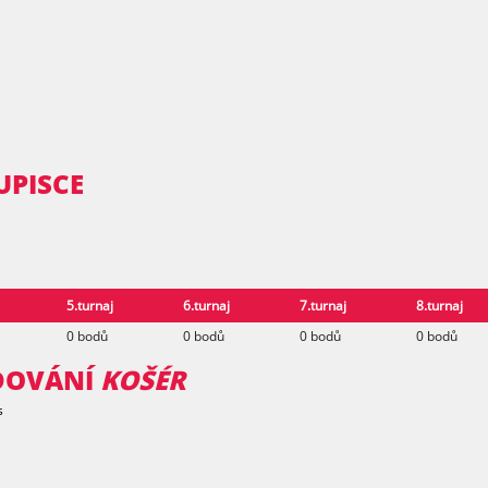
UPISCE
5.turnaj
6.turnaj
7.turnaj
8.turnaj
0 bodů
0 bodů
0 bodů
0 bodů
ODOVÁNÍ
KOŠÉR
s