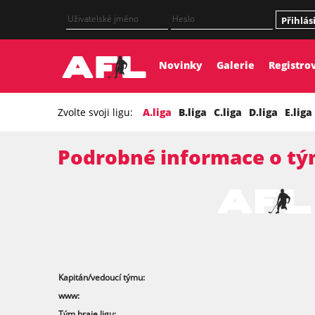
Přihlás
Novinky
Galerie
Registro
Zvolte svoji ligu:
A.liga
B.liga
C.liga
D.liga
E.liga
Podrobné informace o tý
Kapitán/vedoucí týmu:
www:
Tým hraje ligu: