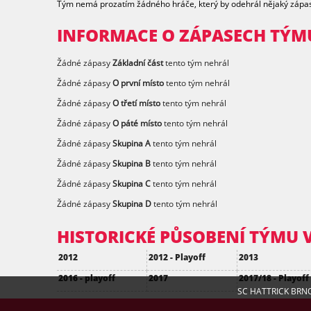
Tým nemá prozatím žádného hráče, který by odehrál nějaký zápa
INFORMACE O ZÁPASECH TÝM
Žádné zápasy
Základní část
tento tým nehrál
Žádné zápasy
O první místo
tento tým nehrál
Žádné zápasy
O třetí místo
tento tým nehrál
Žádné zápasy
O páté místo
tento tým nehrál
Žádné zápasy
Skupina A
tento tým nehrál
Žádné zápasy
Skupina B
tento tým nehrál
Žádné zápasy
Skupina C
tento tým nehrál
Žádné zápasy
Skupina D
tento tým nehrál
HISTORICKÉ PŮSOBENÍ TÝMU V
2012
2012 - Playoff
2013
2016 - playoff
2017
2017/18 - Playoff
SC HATTRICK BRNO a 