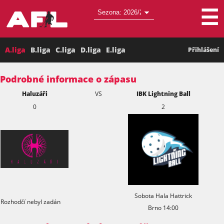
☰
A.liga
B.liga
C.liga
D.liga
E.liga
Přihlášení
Podrobné informace o zápasu
Haluzáři
VS
IBK Lightning Ball
0
2
Sobota Hala Hattrick
Rozhodčí nebyl zadán
Brno 14:00