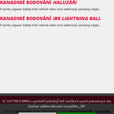
KANADSKÉ BODOVÁNÍ
HALUZÁŘI
V tomto zápase žádný hráč nehrál nebo není odehraný samotný zápas
KANADSKÉ BODOVÁNÍ
IBK LIGHTNING BALL
V tomto zápase žádný hráč nehrál nebo není odehraný samotný zápas
Copyright © 2009 - 2026 AFL.cz
SC HATTRICK BRNO a partneři potřebují Váš souhlas k využití jednotlivých dat.
Souhlas udělíte kliknutím na políčko „OK“.
Vytvořil
Váš prostor, s.r.o
| Webdesign připravil
Pavel Kocourek
|
Nastavení