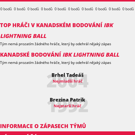
0 bodů
0 bodů
0 bodů
0 bodů
0 bodů
0 bodů
0 bodů
0 bodů
0 bodů
0 bodů
TOP HRÁČI V KANADSKÉM BODOVÁNÍ
IBK
LIGHTNING BALL
Tým nemá prozatím žádného hráče, který by odehrál nějaký zápas
KANADSKÉ BODOVÁNÍ
IBK LIGHTNING BALL
Tým nemá prozatím žádného hráče, který by odehrál nějaký zápas
2004
Brhel Tadeáš
Nejmladší hráč
1992
Brezina Patrik
Nejstarší hráč
INFORMACE O ZÁPASECH TÝMŮ