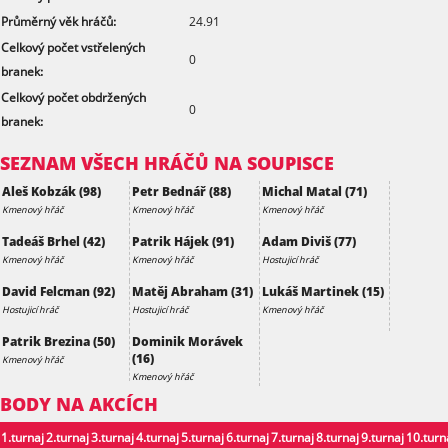
Průměrný věk hráčů:
24.91
Celkový počet vstřelených
0
branek:
Celkový počet obdržených
0
branek:
SEZNAM VŠECH HRÁČŮ NA SOUPISCE
Aleš Kobzák (98)
Petr Bednář (88)
Michal Matal (71)
Kmenový hřáč
Kmenový hřáč
Kmenový hřáč
Tadeáš Brhel (42)
Patrik Hájek (91)
Adam Diviš (77)
Kmenový hřáč
Kmenový hřáč
Hostujicí hráč
David Felcman (92)
Matěj Abraham (31)
Lukáš Martinek (15)
Hostujicí hráč
Hostujicí hráč
Kmenový hřáč
Patrik Brezina (50)
Dominik Morávek
(16)
Kmenový hřáč
Kmenový hřáč
BODY NA AKCÍCH
1.turnaj
2.turnaj
3.turnaj
4.turnaj
5.turnaj
6.turnaj
7.turnaj
8.turnaj
9.turnaj
10.turn