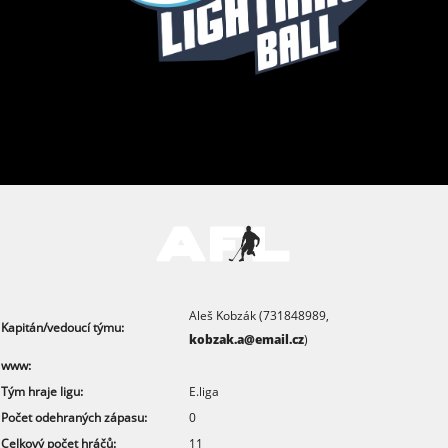
Aleš Kobzák (731848989,
Kapitán/vedoucí týmu:
kobzak.a@email.cz
)
www:
Tým hraje ligu:
E.liga
Počet odehraných zápasu:
0
Celkový počet hráčů:
11