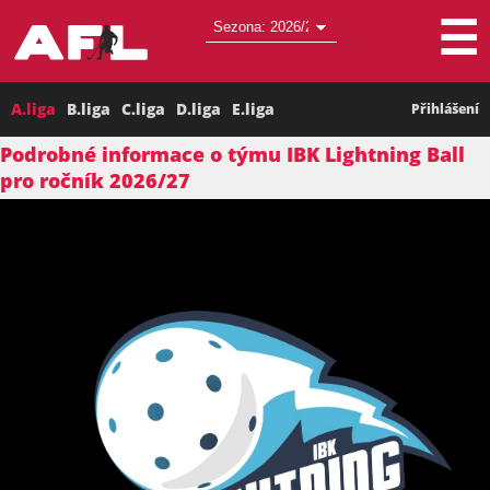
☰
A.liga
B.liga
C.liga
D.liga
E.liga
Přihlášení
Podrobné informace o týmu IBK Lightning Ball
pro ročník 2026/27