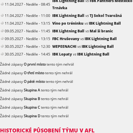
IBK Lightning Ball
vs
FBK Panthers Městečko
11.04.2027 - Neděle - 08:45
Trnávka
11.04.2027 - Neděle - 11:00
IBK Lightning Ball
vs
TJ Sokol Tvarožná
11.04.2027 - Neděle - 13:15
Víno po tréninku
vs
IBK Lightning Ball
09.05.2027 - Neděle - 11:45
IBK Lightning Ball
vs
Mal ši branic
09.05.2027 - Neděle - 13:15
FBC Hrušovany
vs
IBK Lightning Ball
30.05.2027 - Neděle - 12:30
WEPEENACHI
vs
IBK Lightning Ball
30.05.2027 - Neděle - 14:45
IBK Lopaty
vs
IBK Lightning Ball
Žádné zápasy
O první místo
tento tým nehrál
Žádné zápasy
O třetí místo
tento tým nehrál
Žádné zápasy
O páté místo
tento tým nehrál
Žádné zápasy
Skupina A
tento tým nehrál
Žádné zápasy
Skupina B
tento tým nehrál
Žádné zápasy
Skupina C
tento tým nehrál
Žádné zápasy
Skupina D
tento tým nehrál
HISTORICKÉ PŮSOBENÍ TÝMU V AFL