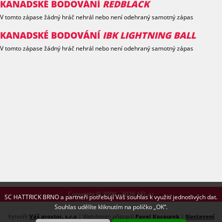
KANADSKÉ BODOVÁNÍ
REDBLACK
V tomto zápase žádný hráč nehrál nebo není odehraný samotný zápas
KANADSKÉ BODOVÁNÍ
IBK LIGHTNING BALL
V tomto zápase žádný hráč nehrál nebo není odehraný samotný zápas
Copyright © 2009 - 2026 AFL.cz
SC HATTRICK BRNO a partneři potřebují Váš souhlas k využití jednotlivých dat.
Souhlas udělíte kliknutím na políčko „OK“.
Vytvořil
Váš prostor, s.r.o
| Webdesign připravil
Pavel Kocourek
|
Nastavení