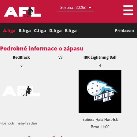
☰
A.liga
B.liga
C.liga
D.liga
E.liga
Přihlášení
Podrobné informace o zápasu
RedBlack
VS
IBK Lightning Ball
6
4
Sobota Hala Hattrick
Rozhodčí nebyl zadán
Brno 11:00