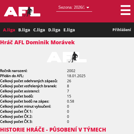
☰
A.liga
B.liga
C.liga
D.liga
E.liga
Přihlášení
Hráč AFL Dominik Morávek
Ročník narození:
2002
Přidán do AFL:
18.01.2025
Celkový počet odehraných zápasů:
26
Celkový počet vstřelených branek:
8
Celkový počet asistencí:
7
Celkový počet bodů:
15
Celkový počet bodů na zápas:
0.58
Celkový počet minut vyloučení:
0
Celkový počet ČK 1:
0
Celkový počet ČK 2:
0
Celkový počet ČK 3:
0
HISTORIE HRÁČE - PŮSOBENÍ V TÝMECH