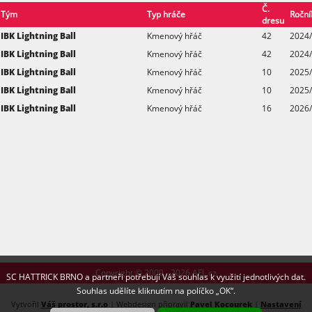
Č.
Tým
Typ hráče
Roční
dresu
IBK Lightning Ball
Kmenový hřáč
42
2024
IBK Lightning Ball
Kmenový hřáč
42
2024/
IBK Lightning Ball
Kmenový hřáč
10
2025
IBK Lightning Ball
Kmenový hřáč
10
2025/
IBK Lightning Ball
Kmenový hřáč
16
2026
Copyright © 2009 - 2026 AFL.cz
SC HATTRICK BRNO a partneři potřebují Váš souhlas k využití jednotlivých dat.
Souhlas udělíte kliknutím na políčko „OK“.
Vytvořil
Váš prostor, s.r.o
| Webdesign připravil
Pavel Kocourek
|
Nastavení