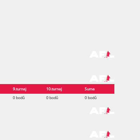
9.turnaj
10.turnaj
Suma
0 bodů
0 bodů
0 bodů