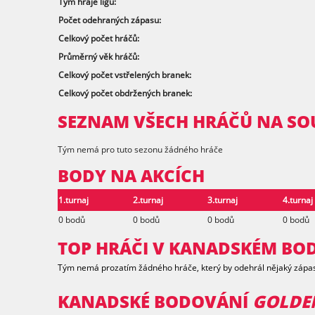
Tým hraje ligu:
Počet odehraných zápasu:
Celkový počet hráčů:
Průměrný věk hráčů:
Celkový počet vstřelených branek:
Celkový počet obdržených branek:
SEZNAM VŠECH HRÁČŮ NA SO
Tým nemá pro tuto sezonu žádného hráče
BODY NA AKCÍCH
1.turnaj
2.turnaj
3.turnaj
4.turnaj
0 bodů
0 bodů
0 bodů
0 bodů
TOP HRÁČI V KANADSKÉM B
Tým nemá prozatím žádného hráče, který by odehrál nějaký zápa
KANADSKÉ BODOVÁNÍ
GOLDE