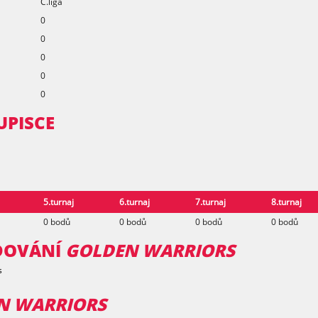
C.liga
0
0
0
0
0
UPISCE
5.turnaj
6.turnaj
7.turnaj
8.turnaj
0 bodů
0 bodů
0 bodů
0 bodů
ODOVÁNÍ
GOLDEN WARRIORS
s
N WARRIORS