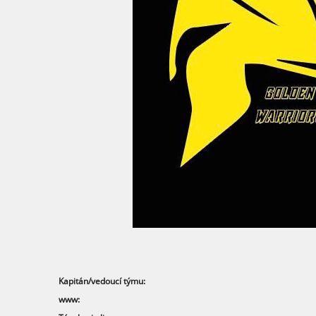
Kapitán/vedoucí týmu:
www: