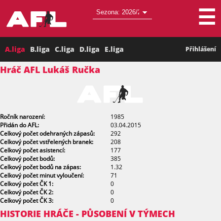
☰
A.liga
B.liga
C.liga
D.liga
E.liga
Přihlášení
Hráč AFL Lukáš Ručka
Ročník narození:
1985
Přidán do AFL:
03.04.2015
Celkový počet odehraných zápasů:
292
Celkový počet vstřelených branek:
208
Celkový počet asistencí:
177
Celkový počet bodů:
385
Celkový počet bodů na zápas:
1.32
Celkový počet minut vyloučení:
71
Celkový počet ČK 1:
0
Celkový počet ČK 2:
0
Celkový počet ČK 3:
0
HISTORIE HRÁČE - PŮSOBENÍ V TÝMECH