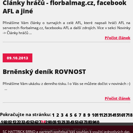
Články hráčů - florbalmag.cz, facebook
AFL a jiné
Přinášíme Vám články o turnajích a celé AFL, které napsali hráči AFL na
serverech florbalmag.cz, facebooku AFL a další zdrojích. Více v sekci Novinky
-> Články hráčů ...
Přečíst článek
09.10.2013
Brněnský deník ROVNOST
Přinášíme Vám ukázku z denního tisku. I o Vás se můžete dočíst v novinách :-)
...
Přečíst článek
Pokračujte na stránku:
1
2
3
4
5
6
7
8
9
10
11
12
13
14
15
16
17
18
19
20
21
22
23
24
25
26
27
28
29
30
31
32
33
34
35
36
37
38
39
40
Copyright © 2009 - 2026 AFL.cz
SC HATTRICK BRNO a partneři potřebují Váš souhlas k využití jednotlivých dat.