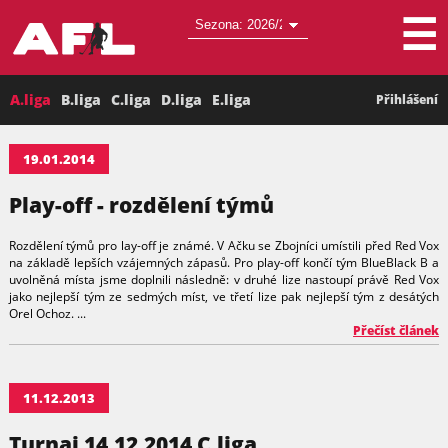
☰
A.liga
B.liga
C.liga
D.liga
E.liga
Přihlášení
19.01.2014
Play-off - rozdělení týmů
Rozdělení týmů pro lay-off je známé. V Ačku se Zbojníci umístili před Red Vox
na základě lepších vzájemných zápasů. Pro play-off končí tým BlueBlack B a
uvolněná místa jsme doplnili následně: v druhé lize nastoupí právě Red Vox
jako nejlepší tým ze sedmých míst, ve třetí lize pak nejlepší tým z desátých
Orel Ochoz. ...
Přečíst článek
11.12.2013
Turnaj 14.12.2014 C.liga