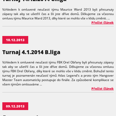
Vzhledem k omluvené neučasti týmu Maurice Ward 2013 byli přesunuty
zápasy tak aby se ušetřil čas a šli jste dříve domů. Děkujeme za včasnou
omluvu týmu Maurice Ward 2013, díky které se mohlo vše v klidu změnit. ...
Přečíst článek
10.12.2013
Turnaj 4.1.2014 B.liga
Vzhledem k omluvené neučasti týmu FBK Orel Obřany byli přesunuty zápasy
tak aby se ušetřil čas a šli jste dříve domů. Děkujeme za včasnou omluvu
týmu FBK Orel Obřany, díky které se mohlo vše v klidu změnit. Bohužel tento
turnaj je poznamenán neučastí týmů Atlas Legend's a proto tým Hangover
Master Team automaticky postupuje do finále. Za způsobené komplikace se
všem týmům omlouváme ...
Přečíst článek
09.12.2013