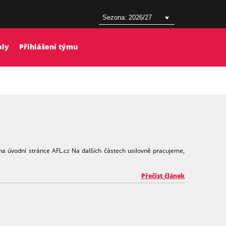
aly
Přihlášení týmu
 na úvodní stránce AFL.cz Na dalších částech usilovně pracujeme,
Přečíst článek