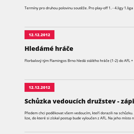
Termíny pro druhou polovinu soutěže. Pro play-off 1. - 4.ligy 1.liga - 2
12.12.2012
Hledámé hráče
Florbalový tým Flamingos Brno hledá stálého hráče (1-2) do AFL +
12.12.2012
Schůzka vedoucích družstev - záp
Předem chci poděkovat všem vedoucím, kteří dorazili na schůzku.
lize, do které si získal postup bude vyloučen z AFL. Na jeho místo n