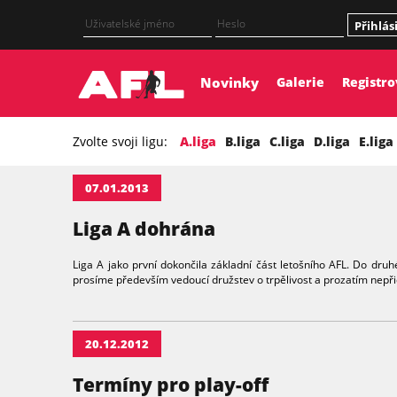
Přihlás
Novinky
Galerie
Registr
Zvolte svoji ligu:
A.liga
B.liga
C.liga
D.liga
E.liga
07.01.2013
Liga A dohrána
Liga A jako první dokončila základní část letošního AFL. Do dru
prosíme především vedoucí družstev o trpělivost a prozatím nepř
20.12.2012
Termíny pro play-off