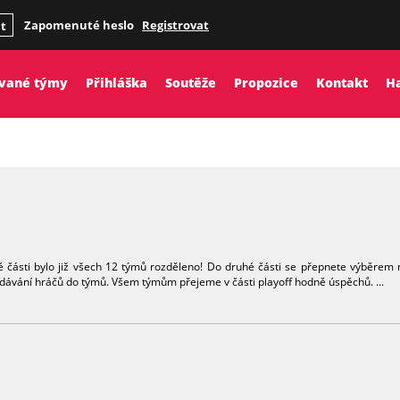
Zapomenuté heslo
Registrovat
it
ované týmy
Přihláška
Soutěže
Propozice
Kontakt
H
hé části bylo již všech 12 týmů rozděleno! Do druhé části se přepnete výběrem
idávání hráčů do týmů. Všem týmům přejeme v části playoff hodně úspěchů. ...