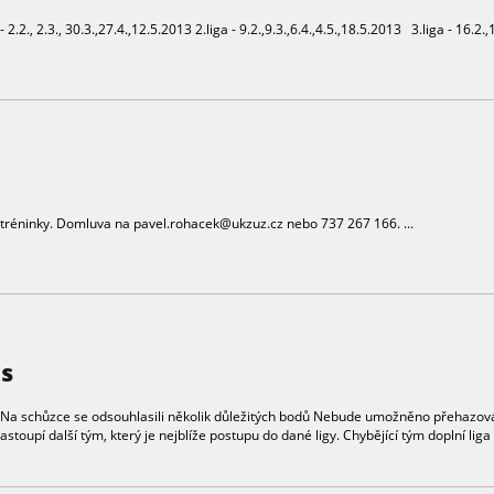
.2., 2.3., 30.3.,27.4.,12.5.2013 2.liga - 9.2.,9.3.,6.4.,4.5.,18.5.2013 3.liga - 16.2.,1
 tréninky. Domluva na pavel.rohacek@ukzuz.cz nebo 737 267 166. ...
is
 Na schůzce se odsouhlasili několik důležitých bodů Nebude umožněno přehazování
astoupí další tým, který je nejblíže postupu do dané ligy. Chybějící tým doplní liga