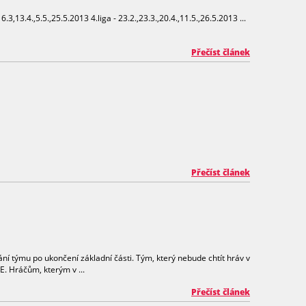
6.3,13.4.,5.5.,25.5.2013 4.liga - 23.2.,23.3.,20.4.,11.5.,26.5.2013 ...
Přečíst článek
Přečíst článek
 týmu po ukončení základní části. Tým, který nebude chtít hráv v
 E. Hráčům, kterým v ...
Přečíst článek