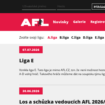
Přihlás
Novinky
Galerie
Registr
Zvolte svoji ligu:
A.liga
B.liga
C.liga
D.liga
E.liga
07.07.2026
Liga E
Vznikla liga E. Tato liga je mimo AFL.CZ, tzn. že není možnost hos
A-D volný hráč. Takového hráče můžeme dát na soupisku týmu ligy E.
30.06.2026
Los a schůzka vedoucích AFL 2026