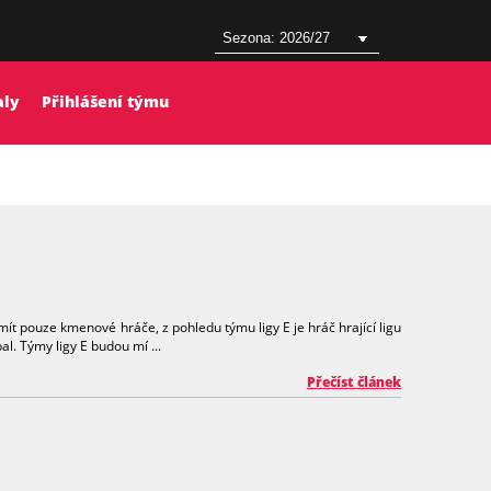
aly
Přihlášení týmu
mít pouze kmenové hráče, z pohledu týmu ligy E je hráč hrající ligu
l. Týmy ligy E budou mí ...
Přečíst článek