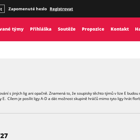
Zapomenuté heslo
Registrovat
it
ované týmy
Přihláška
Soutěže
Propozice
Kontakt
H
tování s jiných lig ani opačně. Znamená to, že soupisky těchto týmů v lize E budou 
 Cílem je posílit ligy A-D a dát možnost skupině hráčů mimo tyto ligy hrát florba
/27