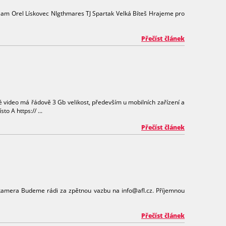
eam Orel Lískovec NIgthmares TJ Spartak Velká Bíteš Hrajeme pro
Přečíst článek
 video má řádově 3 Gb velikost, především u mobilních zařízení a
o A https:// ...
Přečíst článek
: kamera Budeme rádi za zpětnou vazbu na info@afl.cz. Příjemnou
Přečíst článek