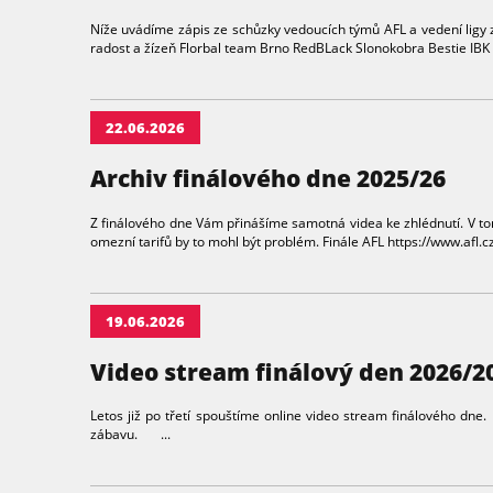
Níže uvádíme zápis ze schůzky vedoucích týmů AFL a vedení ligy
radost a žízeň Florbal team Brno RedBLack Slonokobra Bestie IBK P
22.06.2026
Archiv finálového dne 2025/26
Z finálového dne Vám přinášíme samotná videa ke zhlédnutí. V to
omezní tarifů by to mohl být problém. Finále AFL https://www.afl.cz
19.06.2026
Video stream finálový den 2026/2
Letos již po třetí spouštíme online video stream finálového dn
zábavu. ...