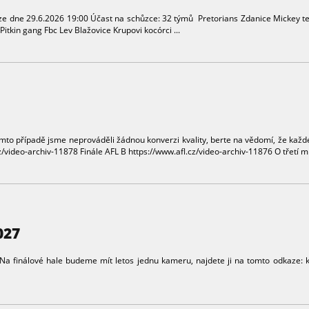
 ze dne 29.6.2026 19:00 Účast na schůzce: 32 týmů Pretorians Zdanice Mickey t
itkin gang Fbc Lev Blažovice Krupovi kocórci ...
mto případě jsme neprováděli žádnou konverzi kvality, berte na vědomí, že každé
/video-archiv-11878 Finále AFL B https://www.afl.cz/video-archiv-11876 O třetí míst
027
e. Na finálové hale budeme mít letos jednu kameru, najdete ji na tomto odkaze