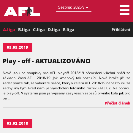
☰
A.liga
B.liga
C.liga
D.liga
E.liga
Přihlášení
05.05.2019
Play - off - AKTUALIZOVÁNO
Nově jsou na soupisky pro AFL playoff 2018/19 převedeni všichni hráči ze
základní části AFL 2018/19. Jak kmenový tak hostující. Nové hráče již lze
zadat pouze tak, že vyberete hráče, který v celém AFL 2018/19 nenastoupil za
žádný jiný tým. Před námi je vyvrcholení letošního ročníku AFL.CZ. Na pořadu
je play-off. V systému jsou již vypsány časy všech zápasů prvního kola jak pro
pa ...
Přečíst článek
03.02.2018