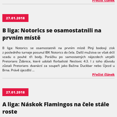
Přečíst článek
27.01.2018
B liga: Notorics se osamostatnili na
prvním místě
B liga: Notorics se osamostatnili na prvním místě Plný bodový zisk
z posledního turnaje posunul IBK Notorics do čela. Další mužstva se však drží
vzadu o pouhé tři body. Porážku po samostatných nájezdech utrpěli
Pretorians Ždánice, které udolali florbalisté Neslovic 4:3. I z toho důvodu
zůstali Pretorians dvanáctí za soupeři jako Bažina Duckbar nebo Újezd u
Brna. Právě újezdští ...
Přečíst článek
27.01.2018
A liga: Náskok Flamingos na čele stále
roste