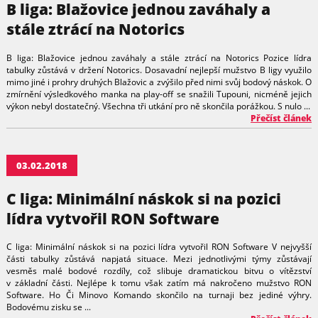
B liga: Blažovice jednou zaváhaly a
stále ztrácí na Notorics
B liga: Blažovice jednou zaváhaly a stále ztrácí na Notorics Pozice lídra
tabulky zůstává v držení Notorics. Dosavadní nejlepší mužstvo B ligy využilo
mimo jiné i prohry druhých Blažovic a zvýšilo před nimi svůj bodový náskok. O
zmírnění výsledkového manka na play-off se snažili Tupouni, nicméně jejich
výkon nebyl dostatečný. Všechna tři utkání pro ně skončila porážkou. S nulo ...
Přečíst článek
03.02.2018
C liga: Minimální náskok si na pozici
lídra vytvořil RON Software
C liga: Minimální náskok si na pozici lídra vytvořil RON Software V nejvyšší
části tabulky zůstává napjatá situace. Mezi jednotlivými týmy zůstávají
vesměs malé bodové rozdíly, což slibuje dramatickou bitvu o vítězství
v základní části. Nejlépe k tomu však zatím má nakročeno mužstvo RON
Software. Ho Či Minovo Komando skončilo na turnaji bez jediné výhry.
Bodovému zisku se ...