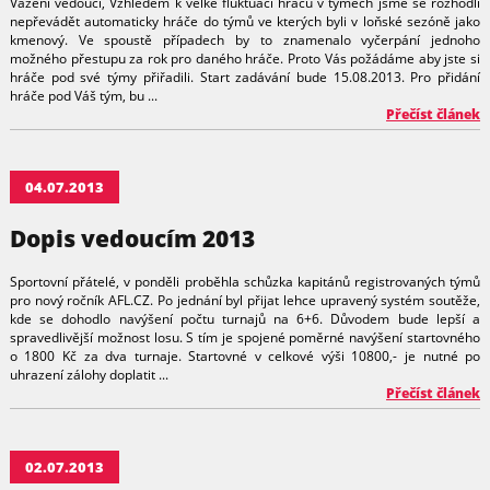
Vážení vedoucí, Vzhledem k velké fluktuaci hráčů v týmech jsme se rozhodli
nepřevádět automaticky hráče do týmů ve kterých byli v loňské sezóně jako
kmenový. Ve spoustě případech by to znamenalo vyčerpání jednoho
možného přestupu za rok pro daného hráče. Proto Vás požádáme aby jste si
hráče pod své týmy přiřadili. Start zadávání bude 15.08.2013. Pro přidání
hráče pod Váš tým, bu ...
Přečíst článek
04.07.2013
Dopis vedoucím 2013
Sportovní přátelé, v ponděli proběhla schůzka kapitánů registrovaných týmů
pro nový ročník AFL.CZ. Po jednání byl přijat lehce upravený systém soutěže,
kde se dohodlo navýšení počtu turnajů na 6+6. Důvodem bude lepší a
spravedlivější možnost losu. S tím je spojené poměrné navýšení startovného
o 1800 Kč za dva turnaje. Startovné v celkové výši 10800,- je nutné po
uhrazení zálohy doplatit ...
Přečíst článek
02.07.2013