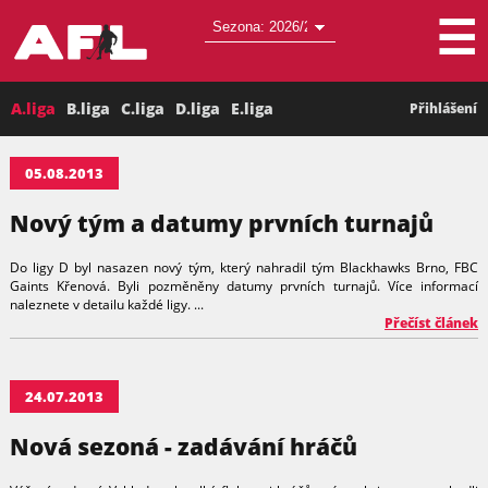
☰
A.liga
B.liga
C.liga
D.liga
E.liga
Přihlášení
05.08.2013
Nový tým a datumy prvních turnajů
Do ligy D byl nasazen nový tým, který nahradil tým Blackhawks Brno, FBC
Gaints Křenová. Byli pozměněny datumy prvních turnajů. Více informací
naleznete v detailu každé ligy. ...
Přečíst článek
24.07.2013
Nová sezoná - zadávání hráčů