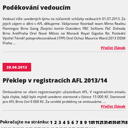
Poděkování vedoucím
Vedoucí níže uvedených týmu se zúčastnili schůzky vedoucích 01.07.2013. Za
jejich zájem o dění v AFL děkujeme. Vášprostor floorball team Mimo Realitu
Flamingos Brno Gang Zbojníci komín Outsiders FBC SeXtons FbC Dohoda
Brno AntiPraha Orel Nové Město na Moravě Royal Gigolos fbc Poslední
Výstřel Téměř poloprofesionálové (TPP) Orel Ochoz Maurice Ward 2013 DDM
Praha ...
Přečíst článek
28.06.2013
Překlep v registracích AFL 2013/14
Omlouváme se všem registrovaným učastníkum AFL. V registračním emailu
byla chyba, kdýž bylo mylně uvedeno startovné v částce 15 000 Kč. Startovné
pro AFL Brno činí 9 000 Kč. Za vzniklé problémy se omlouváme. ...
Přečíst článek
Pokračujte na stránku:
1
2
3
4
5
6
7
8
9
10
11
12
13
14
15
16
17
18