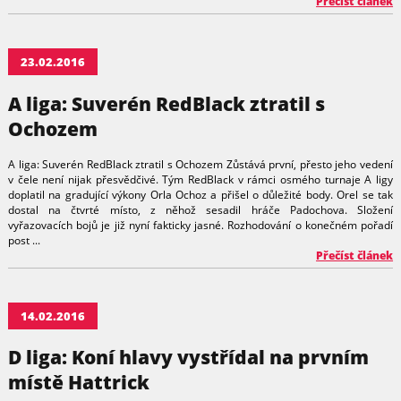
Přečíst článek
23.02.2016
A liga: Suverén RedBlack ztratil s
Ochozem
A liga: Suverén RedBlack ztratil s Ochozem Zůstává první, přesto jeho vedení
v čele není nijak přesvědčivé. Tým RedBlack v rámci osmého turnaje A ligy
doplatil na gradující výkony Orla Ochoz a přišel o důležité body. Orel se tak
dostal na čtvrté místo, z něhož sesadil hráče Padochova. Složení
vyřazovacích bojů je již nyní fakticky jasné. Rozhodování o konečném pořadí
post ...
Přečíst článek
14.02.2016
D liga: Koní hlavy vystřídal na prvním
místě Hattrick