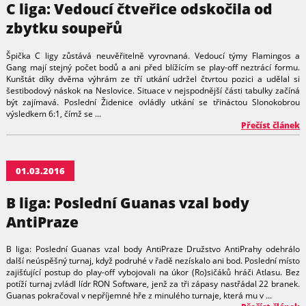
C liga: Vedoucí čtveřice odskočila od
zbytku soupeřů
Špička C ligy zůstává neuvěřitelně vyrovnaná. Vedoucí týmy Flamingos a
Gang mají stejný počet bodů a ani před blížícím se play-off neztrácí formu.
Kunštát díky dvěma výhrám ze tří utkání udržel čtvrtou pozici a udělal si
šestibodový náskok na Neslovice. Situace v nejspodnější části tabulky začíná
být zajímavá. Poslední Židenice ovládly utkání se třináctou Slonokobrou
výsledkem 6:1, čímž se ...
Přečíst článek
01.03.2016
B liga: Poslední Guanas vzal body
AntiPraze
B liga: Poslední Guanas vzal body AntiPraze Družstvo AntiPrahy odehrálo
další neúspěšný turnaj, když podruhé v řadě nezískalo ani bod. Poslední místo
zajišťující postup do play-off vybojovali na úkor (Ro)sičáků hráči Atlasu. Bez
potíží turnaj zvládl lídr RON Software, jenž za tři zápasy nastřádal 22 branek.
Guanas pokračoval v nepříjemné hře z minulého turnaje, která mu v ...