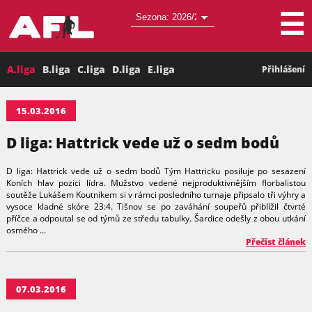
☰
A.liga
B.liga
C.liga
D.liga
E.liga
Přihlášení
15.03.2016
D liga: Hattrick vede už o sedm bodů
D liga: Hattrick vede už o sedm bodů Tým Hattricku posiluje po sesazení
Koních hlav pozici lídra. Mužstvo vedené nejproduktivnějším florbalistou
soutěže Lukášem Koutníkem si v rámci posledního turnaje připsalo tři výhry a
vysoce kladné skóre 23:4. Tišnov se po zaváhání soupeřů přiblížil čtvrté
příčce a odpoutal se od týmů ze středu tabulky. Šardice odešly z obou utkání
osmého ...
Přečíst článek
07.03.2016