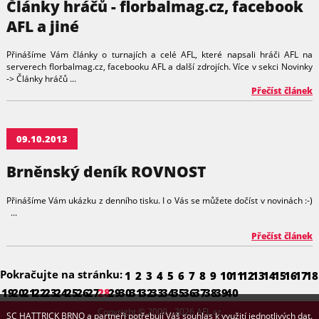
Články hráčů - florbalmag.cz, facebook
AFL a jiné
Přinášíme Vám články o turnajích a celé AFL, které napsali hráči AFL na
serverech florbalmag.cz, facebooku AFL a další zdrojích. Více v sekci Novinky
-> Články hráčů ...
Přečíst článek
09.10.2013
Brněnský deník ROVNOST
Přinášíme Vám ukázku z denního tisku. I o Vás se můžete dočíst v novinách :-)
...
Přečíst článek
Pokračujte na stránku:
1
2
3
4
5
6
7
8
9
10
11
12
13
14
15
16
17
18
19
20
21
22
23
24
25
26
27
28
29
30
31
32
33
34
35
36
37
38
39
40
Copyright © 2009 - 2026 AFL.cz
SC HATTRICK BRNO a partneři potřebují Váš souhlas k využití jednotlivých dat.