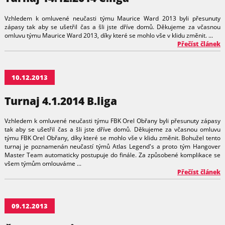
Vzhledem k omluvené neučasti týmu Maurice Ward 2013 byli přesunuty
zápasy tak aby se ušetřil čas a šli jste dříve domů. Děkujeme za včasnou
omluvu týmu Maurice Ward 2013, díky které se mohlo vše v klidu změnit. ...
Přečíst článek
10.12.2013
Turnaj 4.1.2014 B.liga
Vzhledem k omluvené neučasti týmu FBK Orel Obřany byli přesunuty zápasy
tak aby se ušetřil čas a šli jste dříve domů. Děkujeme za včasnou omluvu
týmu FBK Orel Obřany, díky které se mohlo vše v klidu změnit. Bohužel tento
turnaj je poznamenán neučastí týmů Atlas Legend's a proto tým Hangover
Master Team automaticky postupuje do finále. Za způsobené komplikace se
všem týmům omlouváme ...
Přečíst článek
09.12.2013