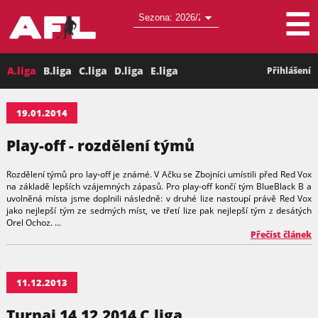
☰
A.liga
B.liga
C.liga
D.liga
E.liga
Přihlášení
19.01.2014
Play-off - rozdělení týmů
Rozdělení týmů pro lay-off je známé. V Ačku se Zbojníci umístili před Red Vox
na základě lepších vzájemných zápasů. Pro play-off končí tým BlueBlack B a
uvolněná místa jsme doplnili následně: v druhé lize nastoupí právě Red Vox
jako nejlepší tým ze sedmých míst, ve třetí lize pak nejlepší tým z desátých
Orel Ochoz. ...
Přečíst článek
11.12.2013
Turnaj 14.12.2014 C.liga